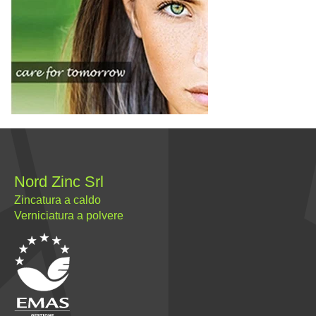
Nord Zinc Srl
Zincatura a caldo
Verniciatura a polvere