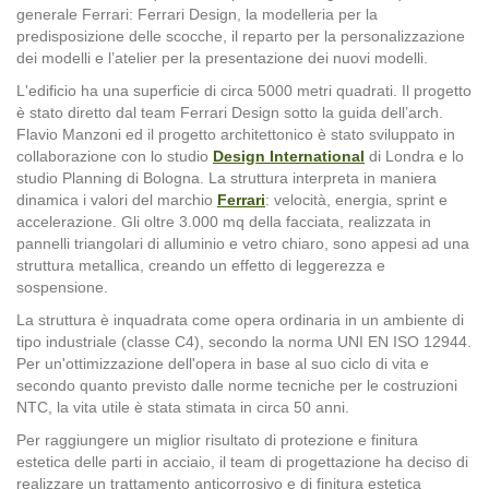
generale Ferrari: Ferrari Design, la modelleria per la
predisposizione delle scocche, il reparto per la personalizzazione
dei modelli e l’atelier per la presentazione dei nuovi modelli.
L'edificio ha una superficie di circa 5000 metri quadrati. Il progetto
è stato diretto dal team
Ferrari Design
sotto la guida dell’arch.
Flavio Manzoni ed il progetto architettonico è stato sviluppato in
collaborazione con lo studio
Design International
di Londra
e lo
studio Planning di Bologna.
La struttura interpreta in maniera
dinamica i valori del marchio
Ferrari
: velocità, energia, sprint e
accelerazione.
Gli oltre 3.000 mq della facciata, realizzata in
pannelli triangolari di alluminio e vetro chiaro, sono appesi ad una
struttura metallica, creando un effetto di leggerezza e
sospensione.
La struttura è inquadrata come opera ordinaria in un ambiente di
tipo industriale (classe C4), secondo la norma UNI EN ISO 12944.
Per un'ottimizzazione dell'opera in base al suo ciclo di vita e
secondo quanto previsto dalle norme tecniche per le costruzioni
NTC, la vita utile è stata stimata in circa 50 anni.
Per raggiungere un miglior risultato di protezione e finitura
estetica delle parti in acciaio, il team di progettazione ha deciso di
realizzare un trattamento anticorrosivo e di finitura estetica