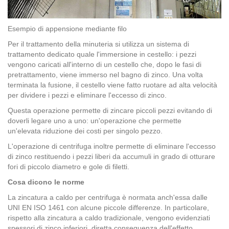
Esempio di appensione mediante filo
Per il trattamento della minuteria si utilizza un sistema di
trattamento dedicato quale l'immersione in cestello: i pezzi
vengono caricati all'interno di un cestello che, dopo le fasi di
pretrattamento, viene immerso nel bagno di zinco. Una volta
terminata la fusione, il cestello viene fatto ruotare ad alta velocità
per dividere i pezzi e eliminare l'eccesso di zinco.
Questa operazione permette di zincare piccoli pezzi evitando di
doverli legare uno a uno: un'operazione che permette
un'elevata riduzione dei costi per singolo pezzo.
L'operazione di centrifuga inoltre permette di eliminare l'eccesso
di zinco restituendo i pezzi liberi da accumuli in grado di otturare
fori di piccolo diametro e gole di filetti.
Cosa dicono le norme
La zincatura a caldo per centrifuga è normata anch'essa dalle
UNI EN ISO 1461 con alcune piccole differenze. In particolare,
rispetto alla zincatura a caldo tradizionale, vengono evidenziati
spessori di zinco inferiori, diretta conseguenza dell'effetto