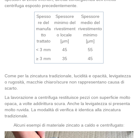
centrifuga esposto precedentemente.
Spesso
Spessore
Spessore
re del
minimo del
medio del
manufa
rivestiment
rivestimento
tto
o locale
minimo
trattato
[μm]
[μm]
< 3 mm
45
55
≥ 3 mm
35
45
Come per la zincatura tradizionale, l
ucidità e opacità, levigatezza
o rugosità, macchie chiaro/scure non rappresentano causa di
scarto.
La lavorazione a centrifuga restituisce pezzi con superficie molto
opaca, a volte addirittura scura. Anche la levigatezza si presenta
molto ruvida. La modalità di verifica è identica alla zincatura
tradizionale.
Alcuni esempi di materiale zincato a caldo e centrifugato: