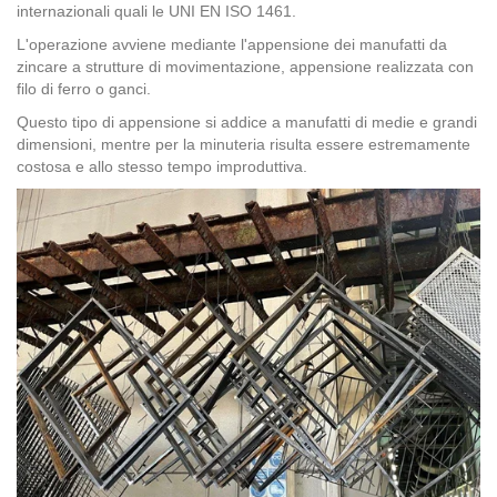
internazionali quali le UNI EN ISO 1461.
L'operazione avviene mediante l'appensione dei manufatti da
zincare a strutture di movimentazione, appensione realizzata con
filo di ferro o ganci.
Questo tipo di appensione si addice a manufatti di medie e grandi
dimensioni, mentre per la minuteria risulta essere estremamente
costosa e allo stesso tempo improduttiva.