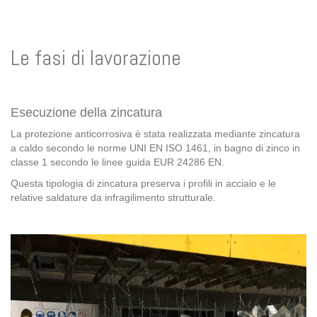
Le fasi di lavorazione
Esecuzione della zincatura
La protezione anticorrosiva è stata realizzata mediante zincatura
a caldo secondo le norme UNI EN ISO 1461, in bagno di zinco in
classe 1 secondo le linee guida EUR 24286 EN.
Questa tipologia di zincatura preserva i profili in acciaio e le
relative saldature da infragilimento strutturale.