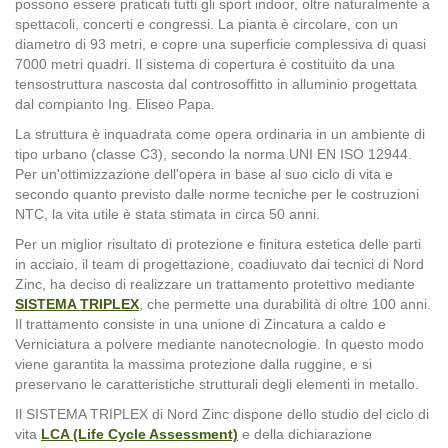
possono essere praticati tutti gli sport indoor, oltre naturalmente a
spettacoli, concerti e congressi. La pianta è circolare, con un
diametro di 93 metri, e copre una superficie complessiva di quasi
7000 metri quadri. Il sistema di copertura è costituito da una
tensostruttura nascosta dal controsoffitto in alluminio progettata
dal compianto Ing. Eliseo Papa.
La struttura è inquadrata come opera ordinaria in un ambiente di
tipo urbano (classe C3), secondo la norma UNI EN ISO 12944.
Per un'ottimizzazione dell'opera in base al suo ciclo di vita e
secondo quanto previsto dalle norme tecniche per le costruzioni
NTC, la vita utile è stata stimata in circa 50 anni.
Per un miglior risultato di protezione e finitura estetica delle parti
in acciaio, il team di progettazione, coadiuvato dai tecnici di Nord
Zinc, ha deciso di realizzare un trattamento protettivo mediante
SISTEMA TRIPLEX
, che permette una durabilità di oltre 100 anni.
Il trattamento consiste in una unione di Zincatura a caldo e
Verniciatura a polvere mediante nanotecnologie. In questo modo
viene garantita la massima protezione dalla ruggine, e si
preservano le caratteristiche strutturali degli elementi in metallo.
Il SISTEMA TRIPLEX di Nord Zinc dispone dello studio del ciclo di
vita
LCA (Life Cycle Assessment)
e della dichiarazione