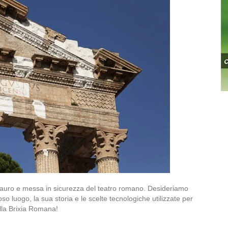
restauro e messa in sicurezza del teatro romano. Desideriamo
so luogo, la sua storia e le scelte tecnologiche utilizzate per
lla Brixia Romana!