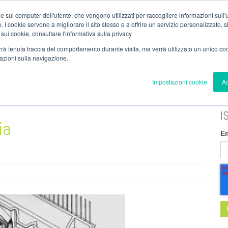
dzinc.com
/
T. (+39) 030.99.26.000
/
Contatti
/
Area Dipendenti
/
Area 
e sul computer dell'utente, che vengono utilizzati per raccogliere informazioni sull'uti
 I cookie servono a migliorare il sito stesso e a offrire un servizio personalizzato, sia
 sui cookie, consultare l'informativa sulla privacy
verrà tenuta traccia del comportamento durante visita, ma verrà utilizzato un unico c
mazioni sulla navigazione.
A
TRATTAMENTI
SERVIZI
REALIZZAZIONI
BLOG
Impostazioni cookie
Ac
I
ia
E