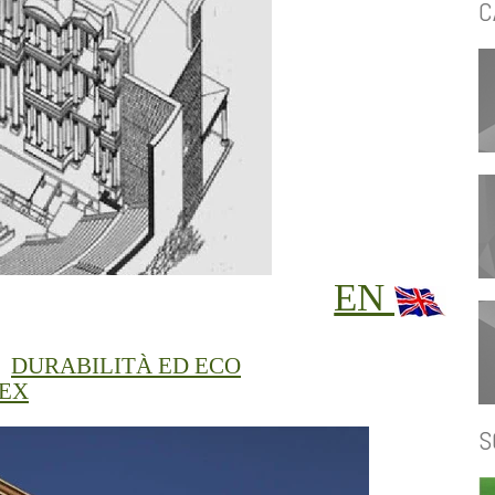
C
EN
|
DURABILITÀ ED ECO
LEX
S