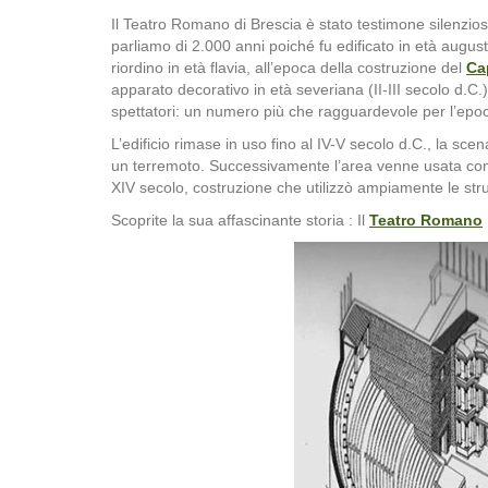
Il Teatro Romano di Brescia è stato testimone silenzioso
parliamo di 2.000 anni poiché fu edificato in età auguste
riordino in età flavia, all’epoca della costruzione del
Ca
apparato decorativo in età severiana (II-III secolo d.C
spettatori: un numero più che ragguardevole per l’epo
L’edificio rimase in uso fino al IV-V secolo d.C., la scena 
un terremoto. Successivamente l’area venne usata come
XIV secolo, costruzione che utilizzò ampiamente le str
Scoprite la sua affascinante storia : Il
Teatro Romano