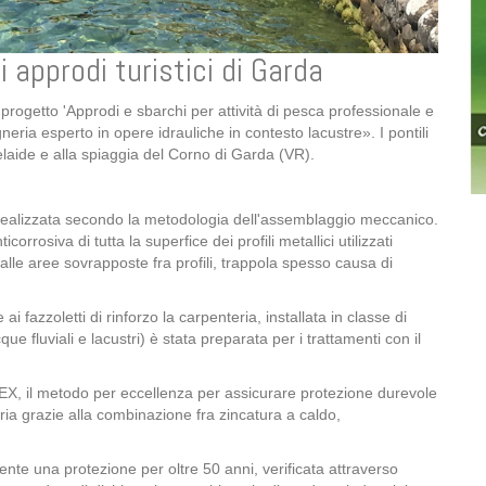
li approdi turistici di Garda
progetto 'Approdi e sbarchi per attività di pesca professionale e
eria esperto in opere idrauliche in contesto lacustre». I pontili
laide e alla spiaggia del Corno di Garda (VR).
a realizzata secondo la metodologia dell'assemblaggio meccanico.
rosiva di tutta la superfice dei profili metallici utilizzati
alle aree sovrapposte fra profili, trappola spesso causa di
i fazzoletti di rinforzo la carpenteria, installata in classe di
e fluviali e lacustri) è stata preparata per i trattamenti con il
X, il metodo per eccellenza per assicurare protezione durevole
ia grazie alla combinazione fra zincatura a caldo,
ente una protezione per oltre 50 anni, verificata attraverso