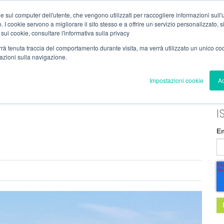
dzinc.com
/
T. (+39) 030.99.26.000
/
Contatti
/
Area Dipendenti
/
Area 
e sul computer dell'utente, che vengono utilizzati per raccogliere informazioni sull'uti
 I cookie servono a migliorare il sito stesso e a offrire un servizio personalizzato, sia
 sui cookie, consultare l'informativa sulla privacy
verrà tenuta traccia del comportamento durante visita, ma verrà utilizzato un unico c
mazioni sulla navigazione.
A
TRATTAMENTI
SERVIZI
REALIZZAZIONI
BLOG
Impostazioni cookie
Ac
I
E