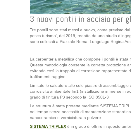
3 nuovi pontili in acciaio per g
Tre pontili sono stati messi a nuovo, come previsto dal 
pesca turismo', del 2019, redatto da uno studio d’ingegn
sono collocati a Piazzale Roma, Lungolago Regina Ade
La carpenteria metallica che compone i pontili è stat
Questa metodologia consente la corretta protezione anticor
evitando così la trappola di corrosione rappresentata d
trafilamenti ruggine.
Limitate le saldature alle sole piastre di assemblaggio e a
corrosività ambientale Im1 (installazione immerse in acqu
grado di finitura P3 secondo la ISO 8501-3
La struttura è stata protetta mediante SISTEMA TRIPLE
nel tempo senza necessità di manutenzione straordinar
nanoceramica e verniciatura a polvere.
SISTEMA TRIPLEX
è in grado di offrire in questo ambi