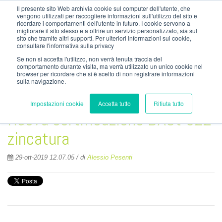
info@nordzinc.com
Il presente sito Web archivia cookie sul computer dell'utente, che
T. (+39) 030.99.26.000
vengono utilizzati per raccogliere informazioni sull'utilizzo del sito e
ricordare i comportamenti dell'utente in futuro. I cookie servono a
migliorare il sito stesso e a offrire un servizio personalizzato, sia sul
sito che tramite altri supporti. Per ulteriori informazioni sui cookie,
consultare l'informativa sulla privacy
Se non si accetta l'utilizzo, non verrà tenuta traccia del
comportamento durante visita, ma verrà utilizzato un unico cookie nel
browser per ricordare che si è scelto di non registrare informazioni
sulla navigazione.
Impostazioni cookie
Accetta tutto
Rifiuta tutto
Nuova certificazione DASt 022
zincatura
29-ott-2019 12.07.05 / di
Alessio Pesenti