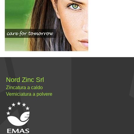
Nord Zinc Srl
Zincatura a caldo
Verniciatura a polvere