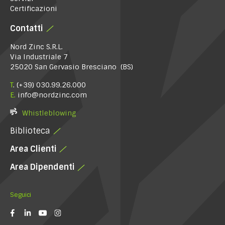
Certificazioni
Contatti
Nord Zinc S.R.L.
Via Industriale 7
25020 San Gervasio Bresciano (BS)
T
.
(+39) 030.99.26.000
E.
info@nordzinc.com
Whistleblowing
Biblioteca
Area Clienti
Area Dipendenti
Seguici
(si
(si
(si
(si
apre
apre
apre
apre