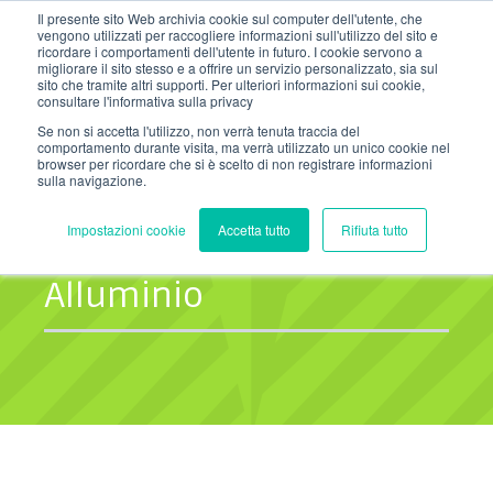
Salta
Il presente sito Web archivia cookie sul computer dell'utente, che
info@nordzinc.com
T. (+39) 030.99.26.000
al
vengono utilizzati per raccogliere informazioni sull'utilizzo del sito e
contenuto
ricordare i comportamenti dell'utente in futuro. I cookie servono a
migliorare il sito stesso e a offrire un servizio personalizzato, sia sul
sito che tramite altri supporti. Per ulteriori informazioni sui cookie,
consultare l'informativa sulla privacy
Se non si accetta l'utilizzo, non verrà tenuta traccia del
comportamento durante visita, ma verrà utilizzato un unico cookie nel
browser per ricordare che si è scelto di non registrare informazioni
sulla navigazione.
Impostazioni cookie
Accetta tutto
Rifiuta tutto
Articoli su
Alluminio