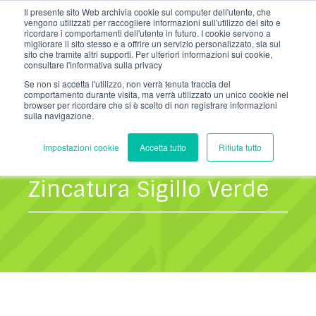
Salta
Il presente sito Web archivia cookie sul computer dell'utente, che
info@nordzinc.com
T. (+39) 030.99.26.000
al
vengono utilizzati per raccogliere informazioni sull'utilizzo del sito e
contenuto
ricordare i comportamenti dell'utente in futuro. I cookie servono a
migliorare il sito stesso e a offrire un servizio personalizzato, sia sul
sito che tramite altri supporti. Per ulteriori informazioni sui cookie,
consultare l'informativa sulla privacy
Se non si accetta l'utilizzo, non verrà tenuta traccia del
comportamento durante visita, ma verrà utilizzato un unico cookie nel
browser per ricordare che si è scelto di non registrare informazioni
sulla navigazione.
Impostazioni cookie
Accetta tutto
Rifiuta tutto
Articoli su
Zincatura Sigillo Verde