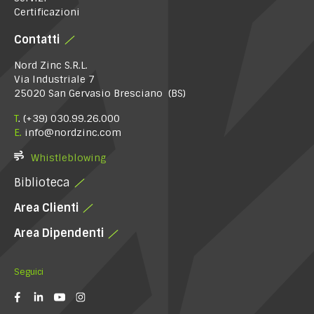
Certificazioni
Contatti
Nord Zinc S.R.L.
Via Industriale 7
25020 San Gervasio Bresciano (BS)
T
.
(+39) 030.99.26.000
E.
info@nordzinc.com
Whistleblowing
Biblioteca
Area Clienti
Area Dipendenti
Seguici
(si
(si
(si
(si
apre
apre
apre
apre