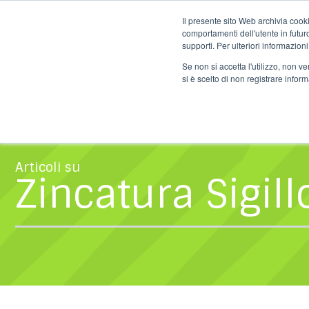
Salta
info@nordzinc.
al
Il presente sito Web archivia cooki
contenuto
comportamenti dell'utente in futuro.
supporti. Per ulteriori informazioni
HOME
AZIENDA
Se non si accetta l'utilizzo, non 
si è scelto di non registrare infor
Articoli su
Zincatura Sigill