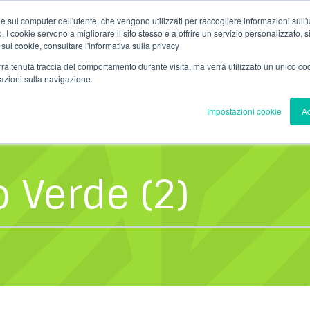
com
T. (+39) 030.99.26.000
Contatti
Area Dipendenti
Area Client
e sul computer dell'utente, che vengono utilizzati per raccogliere informazioni sull'uti
 I cookie servono a migliorare il sito stesso e a offrire un servizio personalizzato, sia
 sui cookie, consultare l'informativa sulla privacy
TRATTAMENTI
SERVIZI
REALIZZAZIONI
verrà tenuta traccia del comportamento durante visita, ma verrà utilizzato un unico c
mazioni sulla navigazione.
Impostazioni cookie
Ac
o Verde (2)