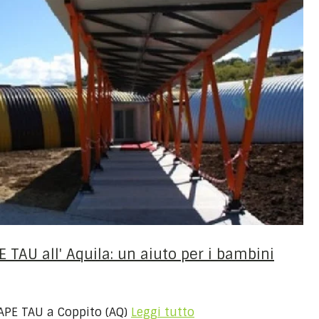
E TAU all' Aquila: un aiuto per i bambini
o APE TAU a Coppito (AQ)
Leggi tutto