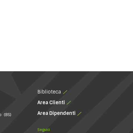
Biblioteca
Area Clienti
Area Dipendenti
o (BS)
Seguici